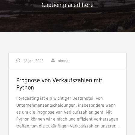
Caption placed here
18 Jan. 2023
nimda
Prognose von Verkaufszahlen mit
Python
Forecasting ist ein wichtiger Bestandteil von
Unternehmensentscheidungen, insbesondere wenn
es um die Prognose von Verkaufszahlen geht. Mit
Python können wir einfach und effizient Vorhersagen
treffen, um die zukünftigen Verkaufszahlen unserer...