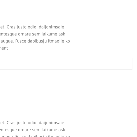
t. Cras justo odio, daijdnimsaie
lentesque ornare sem laikume ask
a augue. Fusce dapibusju itmaolie ko
ment
t. Cras justo odio, daijdnimsaie
lentesque ornare sem laikume ask
a augue. Fusce dapibusju itmaolie ko