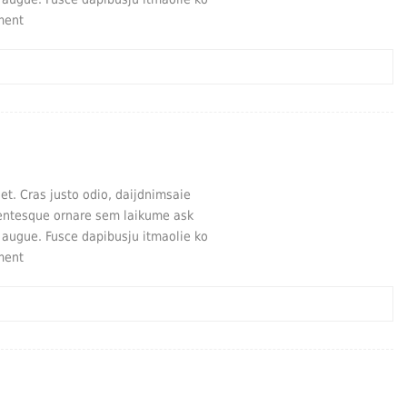
ment
t. Cras justo odio, daijdnimsaie
lentesque ornare sem laikume ask
a augue. Fusce dapibusju itmaolie ko
ment