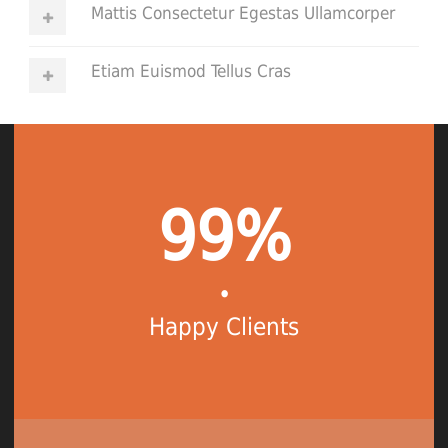
Mattis Consectetur Egestas Ullamcorper
Etiam Euismod Tellus Cras
99%
•
Happy Clients