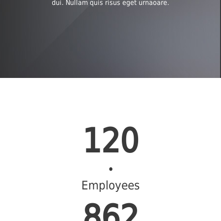
dui. Nullam quis risus eget urnaoare.
120
•
Employees
862